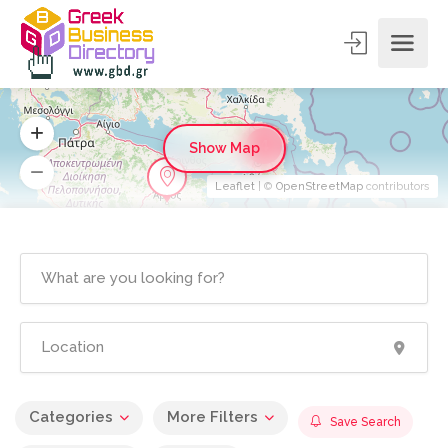
4
Show Map
Leaflet
| ©
OpenStreetMap
contributors
Categories
More Filters
Save Search