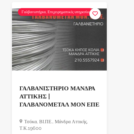
Γαλβανιστήρια, Επιχειρηματικές υπηρεσίες
ΓΑΛΒΑΝΙΣΤΗΡΙΟ ΜΑΝΔΡΑ
ΑΤΤΙΚΗΣ |
ΓΑΛΒΑΝΟΜΕΤΑΛ ΜΟΝ ΕΠΕ
Τσόκα, ΒΙ.ΠΕ., Μάνδρα Αττικής,
Τ.Κ.19600