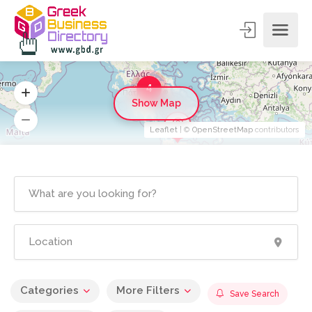
4
Show Map
Leaflet
| ©
OpenStreetMap
contributors
Categories
More Filters
Save Search