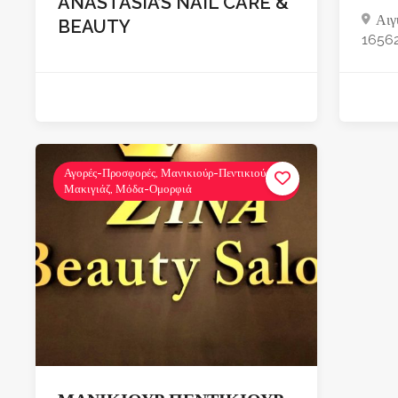
ANASTASIA’S NAIL CARE &
Αιγ
BEAUTY
1656
Αγορές-Προσφορές, Μανικιούρ-Πεντικιούρ-
Μακιγιάζ, Μόδα-Ομορφιά