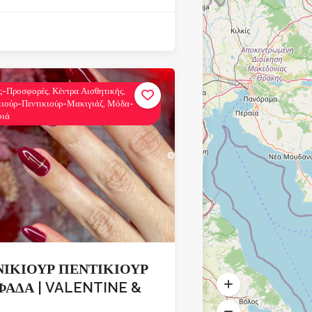
ς-Προσφορές, Κέντρα Αισθητικής,
ιούρ-Πεντικιούρ-Μακιγιάζ, Μόδα-
φιά
ΙΚΙΟΥΡ ΠΕΝΤΙΚΙΟΥΡ
ΦΑΔΑ | VALENTINE &