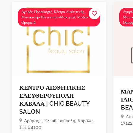
Αγορές-Προσφορές, Κέντρα Αισθητικής,
Αγορέ
Μανικιούρ-Πεντικιούρ-Μακιγιάζ, Μόδα-
Μανικ
Ομορφιά
Ομορ
ΚΕΝΤΡΟ ΑΙΣΘΗΤΙΚΗΣ
ΜΑΝ
ΕΛΕΥΘΕΡΟΥΠΟΛΗ
ΙΛΙ
ΚΑΒΑΛΑ | CHIC BEAUTY
BE
SALON
Αία
Δράμας 1, Ελευθερούπολη, Καβάλα,
13122
Τ.Κ.64100