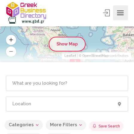
Show Map
Leaflet
| ©
OpenStreetMap
contributors
2
Categories
More Filters
Save Search