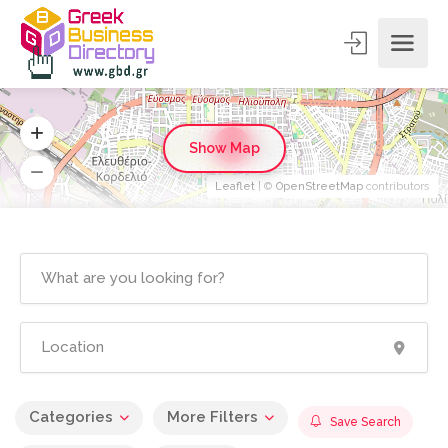
5
Show Map
Leaflet
| ©
OpenStreetMap
contributors
Categories
More Filters
Save Search