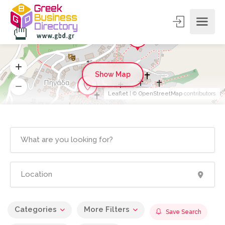
Show Map
Leaflet
| ©
OpenStreetMap
contributors
Categories
More Filters
Save Search