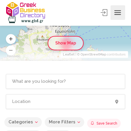
Show Map
2
Leaflet
| ©
OpenStreetMap
contributors
Categories
More Filters
Save Search