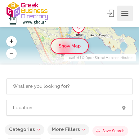
Show Map
4
Leaflet
| ©
OpenStreetMap
contributors
Categories
More Filters
Save Search