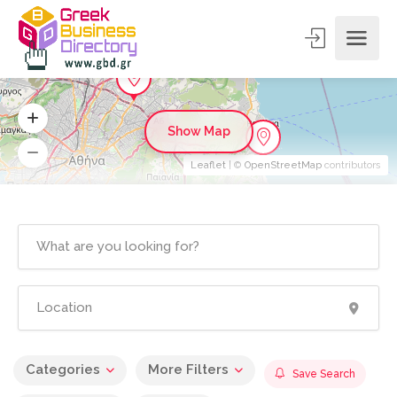
Show Map
Leaflet
| ©
OpenStreetMap
contributors
Categories
More Filters
Save Search