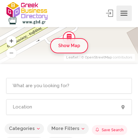
Show Map
Leaflet
| ©
OpenStreetMap
contributors
Categories
More Filters
Save Search