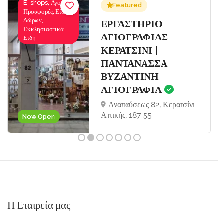
E-shops, Αγορές-
Featured
Προσφορές, Είδη
Δώρων,
Σ
ΕΡΓΑΣΤΗΡΙΟ
Εκκλησιαστικά
ΑΓΙΟΓΡΑΦΙΑΣ
Είδη
ΚΕΡΑΤΣΙΝΙ |
ΠΑΝΤΑΝΑΣΣΑ
ΒΥΖΑΝΤΙΝΗ
ΑΓΙΟΓΡΑΦΙΑ
Αναπαύσεως 82, Κερατσίνι
Αττικής, 187 55
Now Open
Η Εταιρεία μας