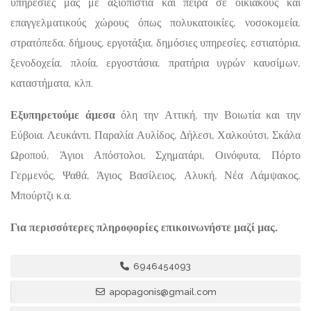
υπηρεσίες μας με αξιοπιστία και πείρα σε οικιακούς και
επαγγελματικούς χώρους όπως πολυκατοικίες, νοσοκομεία,
στρατόπεδα, δήμους, εργοτάξια, δημόσιες υπηρεσίες, εστιατόρια,
ξενοδοχεία, πλοία, εργοστάσια, πρατήρια υγρών καυσίμων,
καταστήματα, κλπ.
Εξυπηρετούμε άμεσα
όλη την Αττική, την Βοιωτία και την
Εύβοια. Λευκάντι, Παραλία Αυλίδος, Δήλεσι, Χαλκούτσι, Σκάλα
Ωροπού, Άγιοι Απόστολοι, Σχηματάρι, Οινόφυτα, Πόρτο
Γερμενός, Ψαθά, Άγιος Βασίλειος, Αλυκή, Νέα Λάμψακος,
Μπούρτζι κ.α.
Για περισσότερες πληροφορίες επικοινωνήστε μαζί μας.
6946454093
apopagonis@gmail.com