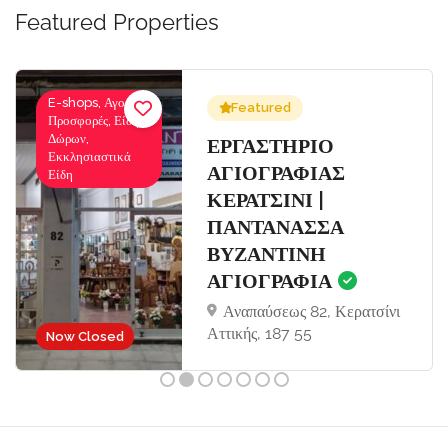
Featured Properties
E-shops, Αγορές-
Featured
Προσφορές, Είδη
Δώρων,
Σ
ΕΡΓΑΣΤΗΡΙΟ
Εκκλησιαστικά
ΑΓΙΟΓΡΑΦΙΑΣ
Είδη
ΚΕΡΑΤΣΙΝΙ |
ΠΑΝΤΑΝΑΣΣΑ
ΒΥΖΑΝΤΙΝΗ
ΑΓΙΟΓΡΑΦΙΑ
Αναπαύσεως 82, Κερατσίνι
Αττικής, 187 55
Now Closed