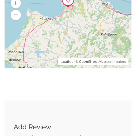
Leaflet
| ©
OpenStreetMap
contributors
Add Review