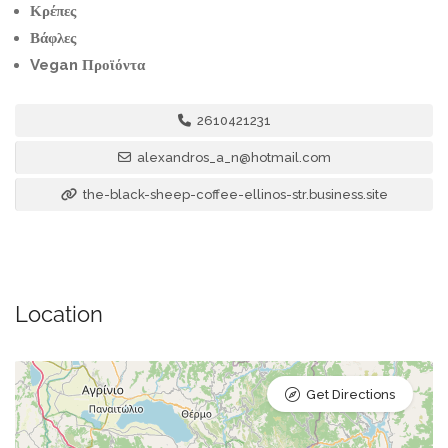
Κρέπες
Βάφλες
Vegan Προϊόντα
2610421231
alexandros_a_n@hotmail.com
the-black-sheep-coffee-ellinos-str.business.site
Location
Get Directions