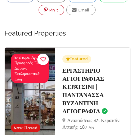
Pin It
Email
Featured Properties
E-shops, Αγορές-
Featured
Προσφορές, Είδη
Δώρων,
Σ
ΕΡΓΑΣΤΗΡΙΟ
Εκκλησιαστικά
ΑΓΙΟΓΡΑΦΙΑΣ
Είδη
ΚΕΡΑΤΣΙΝΙ |
ΠΑΝΤΑΝΑΣΣΑ
ΒΥΖΑΝΤΙΝΗ
ΑΓΙΟΓΡΑΦΙΑ
Αναπαύσεως 82, Κερατσίνι
Αττικής, 187 55
Now Closed