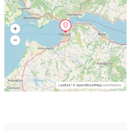
Leaflet
| ©
OpenStreetMap
contributors