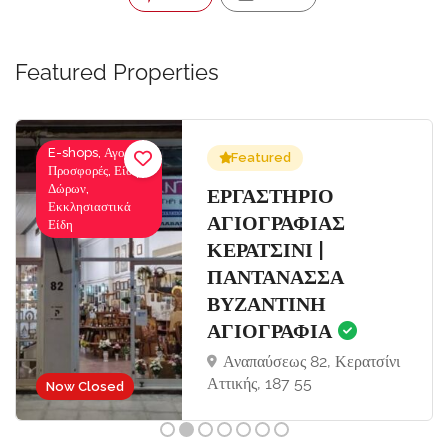
Featured Properties
E-shops, Αγορές-
Featured
Προσφορές, Είδη
Δώρων,
Σ
ΕΡΓΑΣΤΗΡΙΟ
Εκκλησιαστικά
ΑΓΙΟΓΡΑΦΙΑΣ
Είδη
ΚΕΡΑΤΣΙΝΙ |
ΠΑΝΤΑΝΑΣΣΑ
ΒΥΖΑΝΤΙΝΗ
ΑΓΙΟΓΡΑΦΙΑ
Αναπαύσεως 82, Κερατσίνι
Αττικής, 187 55
Now Closed