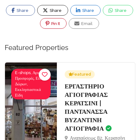
Share
Share
Share
Share
Pin It
Email
Featured Properties
E-shops, Αγορές-
Featured
Προσφορές, Είδη
Δώρων,
Σ
ΕΡΓΑΣΤΗΡΙΟ
Εκκλησιαστικά
ΑΓΙΟΓΡΑΦΙΑΣ
Είδη
ΚΕΡΑΤΣΙΝΙ |
ΠΑΝΤΑΝΑΣΣΑ
ΒΥΖΑΝΤΙΝΗ
ΑΓΙΟΓΡΑΦΙΑ
Αναπαύσεως 82, Κερατσίνι