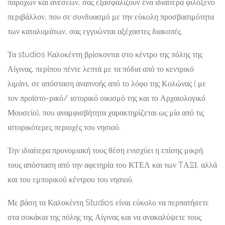
παροχών και ανέσεων, σας εξασφαλίζουν ένα ιδιαίτερα φιλόξενο
περιβάλλον, που σε συνδυασμό με την εύκολη προσβασιμότητα
των καταλυμάτων, σας εγγυώνται αξέχαστες διακοπές.
Τα studios Kαλοκέντη βρίσκονται στο κέντρο της πόλης της
Αίγινας, περίπου πέντε λεπτά με τα πόδια από το κεντρικό
λιμάνι, σε απόσταση αναπνοής από το λόφο της Κολώνας ( με
τον προϊστο-ρικό/ ιστορικό οικισμό της και το Αρχαιολογικό
Μουσείο), που αναμφισβήτητα χαρακτηρίζεται ως μία από τις
ιστορικότερες περιοχές του νησιού.
Την ιδιαίτερα προνομιακή τους θέση ενισχύει η επίσης μικρή
τους απόσταση από την αφετηρία του ΚΤΕΛ και των TΑΞΙ, αλλά
και του εμπορικού κέντρου του νησιού.
Με βάση τα Καλοκέντη Studios είναι εύκολο να περπατήσετε
στα σοκάκια της πόλης της Αίγινας και να ανακαλύψετε τους