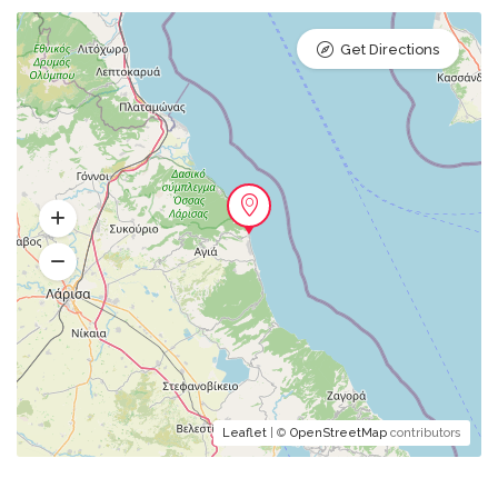
Get Directions
Leaflet
| ©
OpenStreetMap
contributors