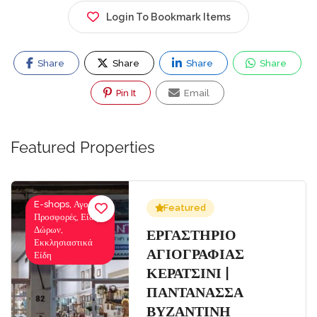
Login To Bookmark Items
Share
Share
Share
Share
Pin It
Email
Featured Properties
E-shops, Αγορές-
Featured
Προσφορές, Είδη
Δώρων,
Σ
ΕΡΓΑΣΤΗΡΙΟ
Εκκλησιαστικά
ΑΓΙΟΓΡΑΦΙΑΣ
Είδη
ΚΕΡΑΤΣΙΝΙ |
ΠΑΝΤΑΝΑΣΣΑ
ΒΥΖΑΝΤΙΝΗ