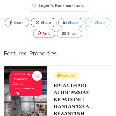
Login To Bookmark Items
Share
Share
Share
Share
Pin It
Email
Featured Properties
E-shops, Αγορές-
Featured
Προσφορές, Είδη
Δώρων,
Σ
ΕΡΓΑΣΤΗΡΙΟ
Εκκλησιαστικά
ΑΓΙΟΓΡΑΦΙΑΣ
Είδη
ΚΕΡΑΤΣΙΝΙ |
ΠΑΝΤΑΝΑΣΣΑ
ΒΥΖΑΝΤΙΝΗ