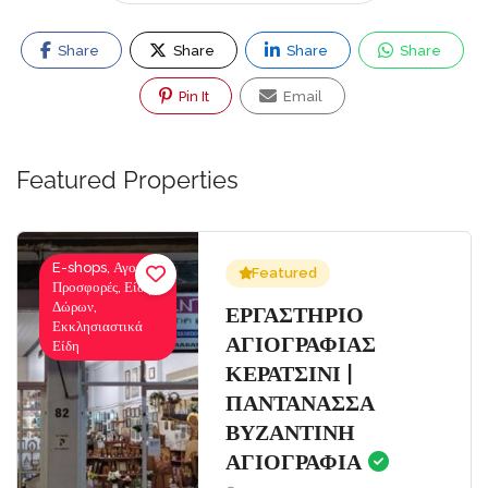
Share
Share
Share
Share
Pin It
Email
Featured Properties
E-shops, Αγορές-
Featured
Προσφορές, Είδη
Δώρων,
Σ
ΕΡΓΑΣΤΗΡΙΟ
Εκκλησιαστικά
ΑΓΙΟΓΡΑΦΙΑΣ
Είδη
ΚΕΡΑΤΣΙΝΙ |
ΠΑΝΤΑΝΑΣΣΑ
ΒΥΖΑΝΤΙΝΗ
ΑΓΙΟΓΡΑΦΙΑ