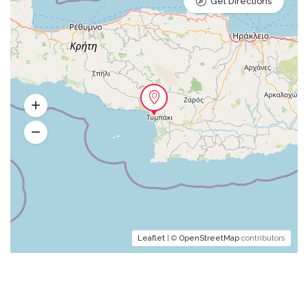
Get Directions
Leaflet
| ©
OpenStreetMap
contributors