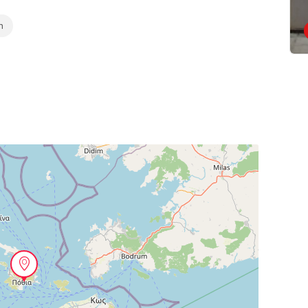
Κερατσίνι Αττικής,
m
187 55
Now Closed