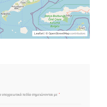
Leaflet
| ©
OpenStreetMap
contributors
*
α υποχρεωτικά πεδία σημειώνονται με