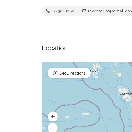
2243028862
tavernailias@gmail.co
Location
Get Directions