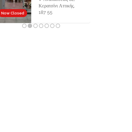
ΤΚ 49081
Now Closed