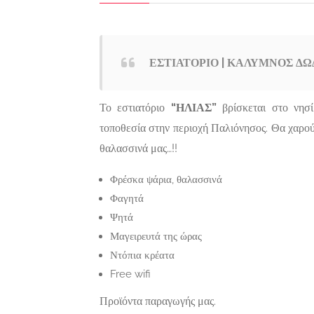
ΕΣΤΙΑΤΟΡΙΟ | ΚΑΛΥΜΝΟΣ ΔΩ
Το εστιατόριο
“ΗΛΙΑΣ”
βρίσκεται στο νησ
τοποθεσία στην περιοχή Παλιόνησος. Θα χαρο
ία
θαλασσινά μας…!!
Σιδηροκατασκευές-
Featured
εραιώσεων,
Αλουμινοκατασκευές,
ιρηματικές
Τεχνικοί-Υπηρεσίες-
ΓΡΑΦΕΙΟ
Σ
Φρέσκα ψάρια, θαλασσινά
σίες
Επισκευές
ΔΙΕΚΠΕΡΑΙΩΣΕΩΝ
Π
Φαγητά
ΑΘΗΝΑ |
Γ
Ψητά
ΝΤΖΕΡΟΣ
Μαγειρευτά της ώρας
Now Closed
ΒΑΣΙΛΕΙΟΣ
Ντόπια κρέατα
Πίνδου 12-14, Αθήνα,
Free wifi
Τ.Κ.11255
Closed
Προϊόντα παραγωγής μας.