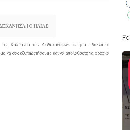
ΔΕΚΑΝΗΣΑ | Ο ΗΛΙΑΣ
Fe
ί της Καλύμνου των Δωδεκανήσων, σε μια ειδυλλιακή
ύμε να σας εξυπηρετήσουμε και να απολαύσετε να φρέσκα
E-shops,
Featured
Featured
Αγορές-
Προσφορές,
ΙΔΗΡΟΚΑΤΑΣΚΕΥΕΣ
ΕΡΓΑΣΤΗΡΙΟ
Είδη Δώρων,
ΑΞΟΙ | ΖΙΑΚΚΑΣ
ΑΓΙΟΓΡΑΦΙΑ
Εκκλησιαστικά
Είδη
ΕΩΡΓΙΟΣ
ΚΕΡΑΤΣΙΝΙ |
ΠΑΝΤΑΝΑΣΣ
Γάιος 490 82 Παξοί
ΒΥΖΑΝΤΙΝΗ
ΑΓΙΟΓΡΑΦΙΑ
Αναπαύσεως 82,