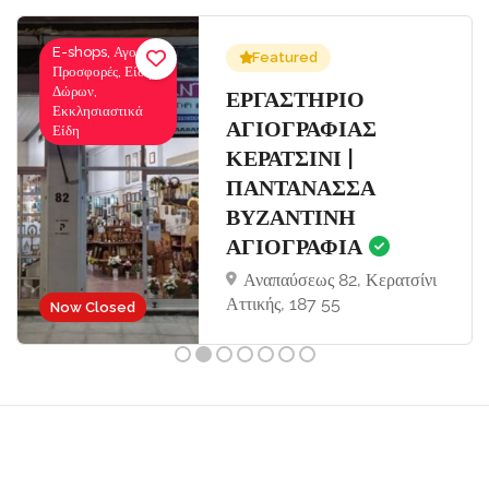
E-shops, Αγορές-
Featured
Προσφορές, Είδη
Δώρων,
Σ
ΕΡΓΑΣΤΗΡΙΟ
Εκκλησιαστικά
ΑΓΙΟΓΡΑΦΙΑΣ
Είδη
ΚΕΡΑΤΣΙΝΙ |
ΠΑΝΤΑΝΑΣΣΑ
ΒΥΖΑΝΤΙΝΗ
ΑΓΙΟΓΡΑΦΙΑ
Αναπαύσεως 82, Κερατσίνι
Αττικής, 187 55
Now Closed