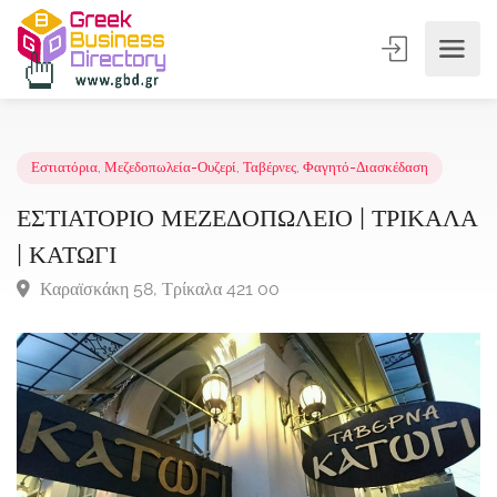
Εστιατόρια
,
Μεζεδοπωλεία-Ουζερί
,
Ταβέρνες
,
Φαγητό-Διασκέδαση
ΕΣΤΙΑΤΟΡΙΟ ΜΕΖΕΔΟΠΩΛΕΙΟ | ΤΡΙΚΑ
| ΚΑΤΩΓΙ
Καραϊσκάκη 58, Τρίκαλα 421 00