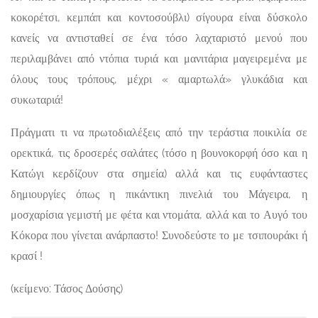
κοκορέτσι, κεμπάπ και κοντοσούβλι) σίγουρα είναι δύσκολο
κανείς να αντισταθεί σε ένα τόσο λαχταριστό μενού που
περιλαμβάνει από ντόπια τυριά και μανιτάρια μαγειρεμένα με
όλους τους τρόπους, μέχρι « αμαρτωλά» γλυκάδια και
συκωταριά!
Πράγματι τι να πρωτοδιαλέξεις από την τεράστια ποικιλία σε
ορεκτικά, τις δροσερές σαλάτες (τόσο η βουνοκορφή όσο και η
Κατώγι κερδίζουν στα σημεία) αλλά και τις ευφάνταστες
δημιουργίες όπως η πικάντικη πινελιά του Μάγειρα, η
μοσχαρίσια γεμιστή με φέτα και ντομάτα, αλλά και το Αυγό του
Κόκορα που γίνεται ανάρπαστο! Συνοδεύστε το με τσιπουράκι ή
κρασί !
(κείμενο: Τάσος Δούσης)