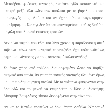
Μετσόβου, φρέσκες τηγανητές πατάτες, γίδα κοκκινιστή και
μπεκρή μεζέ, όλα «δένουν» απόλυτα με το βαρελίσιο κρασί
παραγωγής τους. Ακόμα και αν έχετε κάποια συγκεκριμένη
προτίμηση, το Κατώγι δεν θα σας απογοητεύσει, καθώς διαθέτει
μεγάλη ποικιλία από ετικέτες κρασιών.
Δεν είναι τυχαίο που εδώ και λίγα χρόνια η παραδοσιακή αυτή
ταβέρνα, πάνω στην κεντρική περαντζάδα, έχει καθιερωθεί ως
σημείο συνάντησης για τους απανταχού καλοφαγάδες!
Σε έναν χώρο από τούβλο, διαμορφωμένο ώστε να θυμίζει
σκηνικό από ταινία, θα γευτείτε τοπικές συνταγές ιδωμένες όμως
με μια πιο δημιουργική πινελιά. Με τα πιάτα να φτιάχνονται στην
όλα εδώ και το μενού να επιμελείται ο ίδιος ο ιδιοκτήτης,
Μπάμπης Σουφλάκης, τίποτα δεν αφήνεται στην τύχη του!
Αν και το Κατώγι προτείνει να δοκιμάσετε σούβλα (εξαιρετικό