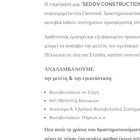
Η επιχείρησή μας “
SEDOV CONSTRUCTION 
ΝΤΖΕΡΟΣ
Γάιο
Now Closed
ΒΑΣΙΛΕΙΟΣ
συγκεκριμένα στα Γιαννιτσά, δραστηριοποιείτα
φωτοβολταϊκών συστημάτων προσφέροντας σύγχ
Πίνδου 12-14, Αθήνα,
Τ.Κ.11255
ed
Διαθέτοντας έμπειρο και εξειδικευμένο προσωπ
μπορεί να αναλάβει την μελέτη, τον σχεδιασμ
Πέλλα και σε όλη την Ελλάδα, κατόπιν συνενν
ΑΝΑΛΑΜΒΑΝΟΥΜΕ
την μελέτη & την εγκατάσταση:
Φωτοβολταϊκών σε Στέγη
Νet Μetering Κατοικιών
Αυτόνομα & Υβριδικά Φωτοβολταϊκά Συστήμ
Φωτοβολταϊκών Πάρκων κ.α.
Όλα αυτά τα χρόνια που δραστηροποιούμαστ
φέρει σε πέρας ένα μεγάλο αριθμό έργων στ