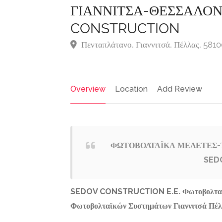
ΓΙΑΝΝΙΤΣΑ-ΘΕΣΣΑΛΟΝ
CONSTRUCTION
Πενταπλάτανο, Γιαννιτσά, Πέλλας, 581
Overview
Location
Add Review
ΦΩΤΟΒΟΛΤΑΪΚΑ ΜΕΛΕΤΕΣ-
SED
Σιδηροκατασκευές-
Featured
Fea
σεων,
Αλουμινοκατασκευές,
τικές
Τεχνικοί-Υπηρεσίες-
ΓΡΑΦΕΙΟ
ΣΙΔ
SEDOV CONSTRUCTION E.E. Φωτοβολταϊκά
Επισκευές
ΔΙΕΚΠΕΡΑΙΩΣΕΩΝ
ΠΑΞΟ
Φωτοβολταϊκών Συστημάτων Γιαννιτσά Πέ
ΑΘΗΝΑ |
ΓΕΩ