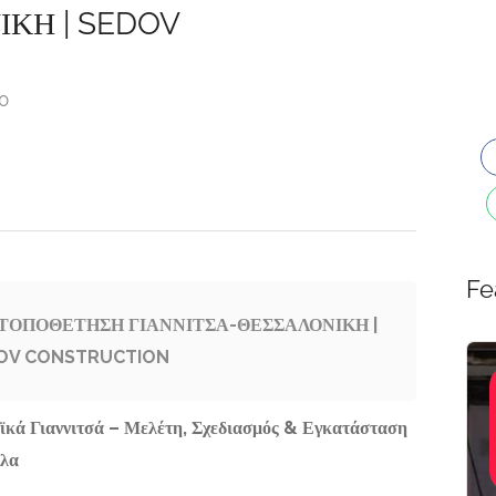
ΙΚΗ | SEDOV
00
Fe
ΤΟΠΟΘΕΤΗΣΗ ΓΙΑΝΝΙΤΣΑ-ΘΕΣΣΑΛΟΝΙΚΗ |
OV CONSTRUCTION
E-shops,
tured
Featured
Αγορές-
Προσφορές,
ΗΡΟΚΑΤΑΣΚΕΥΕΣ
ΕΡΓΑΣΤΗΡΙΟ
 Γιαννιτσά – Μελέτη, Σχεδιασμός & Εγκατάσταση
Είδη Δώρων,
Ι | ΖΙΑΚΚΑΣ
ΑΓΙΟΓΡΑΦΙΑΣ
λλα
Εκκλησιαστικά
Είδη
ΡΓΙΟΣ
ΚΕΡΑΤΣΙΝΙ |