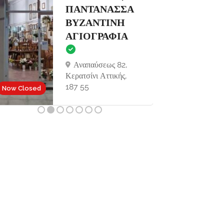
ΚΕΡΚΥΡΑ |
THE WAVE
BOAT
Now Close
COMPANY
Σιδάρι, Κέρκυρα
ΤΚ 49081
Now Open