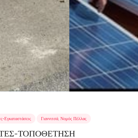
ς-Εγκαταστάσεις
Γιαννιτσά
,
Νομός Πέλλας
ΤΕΣ-ΤΟΠΟΘΕΤΗΣΗ