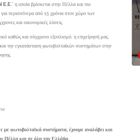
E.E.
” η οποία βρίσκεται στην Πέλλα και πιο
ΠΑΝΤΑΝΑΣΣΑ
ς 490 82 Παξοί
ι για περισσότερα από 15 χρόνια στον χώρο των
ΒΥΖΑΝΤΙΝΗ
ΑΓΙΟΓΡΑΦΙΑ
ρονες και οικονομικές λύσεις.
ικό καθώς και σύγχρονο εξοπλισμό, η επιχείρησή μας,
Αναπαύσεως 82,
ό και την εγκατάσταση φωτοβολταϊκών συστημάτων στην
Κερατσίνι Αττικής,
187 55
όησης.
Now Closed
ατα
ε με φωτοβολταϊκά συστήματα, έχουμε αναλάβει και
ην Πέλλα και σε όλη την Ελλάδα.