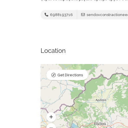
6988193716
sendovconstractione
Location
Get Directions