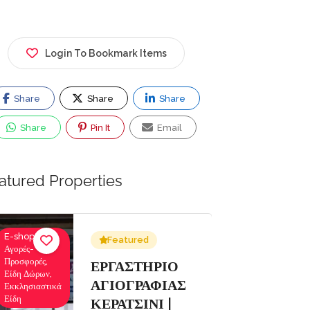
Login To Bookmark Items
Share
Share
Share
Share
Pin It
Email
atured Properties
Ενοικιάσεις
Ιατροί,
Featured
Σκαφών
Οφθαλμίατρο
Αναψυχής,
ΕΝΟΙΚΙΑΣΕΙΣ
Κρουαζιέρες
ΣΚΑΦΩΝ
Εκδρομές
ΣΙΔΑΡΙ