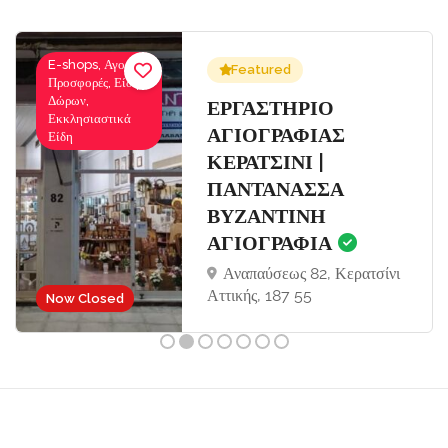
E-shops, Αγορές-
Featured
Προσφορές, Είδη
Δώρων,
Σ
ΕΡΓΑΣΤΗΡΙΟ
Εκκλησιαστικά
ΑΓΙΟΓΡΑΦΙΑΣ
Είδη
ΚΕΡΑΤΣΙΝΙ |
ΠΑΝΤΑΝΑΣΣΑ
ΒΥΖΑΝΤΙΝΗ
ΑΓΙΟΓΡΑΦΙΑ
Αναπαύσεως 82, Κερατσίνι
Αττικής, 187 55
Now Closed