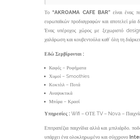
Αλουμινοκατασκευές,
Τεχνικοί-Υπηρεσίες-
ΓΡΑΦΕΙΟ
ΣΙΔΗΡΟ
Το
“AKROAMA CAFE BAR”
είναι ένας π
Επισκευές
ΔΙΕΚΠΕΡΑΙΩΣΕΩΝ
ΠΑΞΟΙ |
ευρωπαϊκών προδιαγραφών και αποτελεί μία δ
ΑΘΗΝΑ |
ΓΕΩΡΓΙ
Ένας υπέροχος χώρος με ξεχωριστό design
ΝΤΖΕΡΟΣ
Γάιος 490
χαλάρωση και κουβεντούλα καθ’ όλη τη διάρκει
Now Open
ΒΑΣΙΛΕΙΟΣ
Εδώ Σερβίρονται :
Πίνδου 12-14, Αθήνα,
Τ.Κ.11255
Καφές – Ροφήματα
Χυμοί – Smoothies
Κοκτέιλ – Ποτά
Αναψυκτικά
Μπύρα – Κρασί
Υπηρεσίες :
Wifi – ΟΤΕ TV – Nova – Παιχνίδ
Επιτραπέζια παιχνίδια αλλά και μπιλιάρδο, πο
υπάρχει ένα ολοκληρωμένο και σύγχρονο
Inte