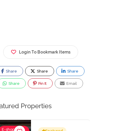
Login To Bookmark Items
Share
Share
Share
Share
Pin It
Email
atured Properties
Ενοικιάσεις
Ιατροί,
Featured