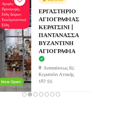
Σκαφών
Οφθαλμίατροι
Αναψυχής,
ΕΝΟΙΚΙΑΣΕΙΣ
Κρουαζιέρες
ΣΚΑΦΩΝ
Εκδρομές
ΣΙΔΑΡΙ
ΚΕΡΚΥΡΑ |
THE WAVE
BOAT
Now Closed
COMPANY
Σιδάρι, Κέρκυρα
ΤΚ 49081
Now Open