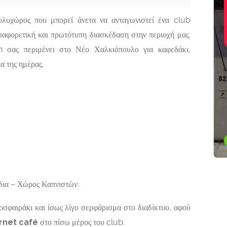
Αγορές-
Προσφορές,
ΚΑΤΑΣΚΕΥΕΣ
ΕΡΓΑΣΤΗΡΙΟ
ολυχώρος που μπορεί άνετα να ανταγωνιστεί ένα club
Είδη Δώρων,
 ΖΙΑΚΚΑΣ
ΑΓΙΟΓΡΑΦΙΑΣ
ιαφορετική και πρωτότυπη διασκέδαση στην περιοχή μας.
Εκκλησιαστικά
Είδη
ΟΣ
ΚΕΡΑΤΣΙΝΙ |
 σας περιμένει στο Νέο Χαλκιόπουλο για καφεδάκι,
ΠΑΝΤΑΝΑΣΣΑ
 82 Παξοί
α της ημέρας.
ΒΥΖΑΝΤΙΝΗ
ΑΓΙΟΓΡΑΦΙΑ
Αναπαύσεως 82,
Κερατσίνι Αττικής,
187 55
Now Open
ια – Χώρος Καπνιστών.
δοσφαιράκι και ίσως λίγο σερφάρισμα στο διαδίκτυο, αφού
rnet café
στο πίσω μέρος του club.