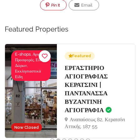
Pin It
Email
Featured Properties
E-shops, Αγορές-
Featured
Προσφορές, Είδη
Δώρων,
Σ
ΕΡΓΑΣΤΗΡΙΟ
Εκκλησιαστικά
ΑΓΙΟΓΡΑΦΙΑΣ
Είδη
ΚΕΡΑΤΣΙΝΙ |
ΠΑΝΤΑΝΑΣΣΑ
ΒΥΖΑΝΤΙΝΗ
ΑΓΙΟΓΡΑΦΙΑ
Αναπαύσεως 82, Κερατσίνι
Αττικής, 187 55
Now Closed