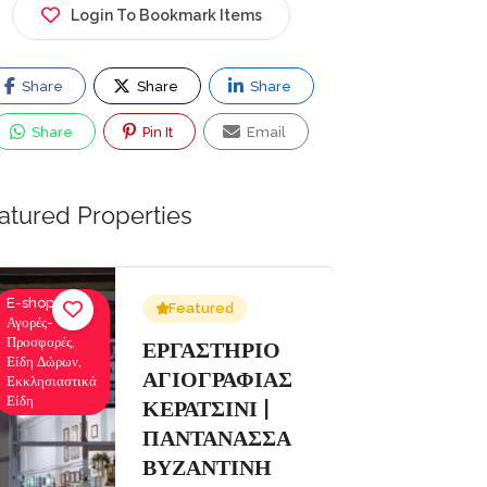
Login To Bookmark Items
Share
Share
Share
Share
Pin It
Email
atured Properties
E-shops,
Ενοικιάσεις
Featured
Αγορές-
Σκαφών
Προσφορές,
Αναψυχής,
Σ
ΕΡΓΑΣΤΗΡΙΟ
Είδη Δώρων,
Κρουαζιέρες
ΑΓΙΟΓΡΑΦΙΑΣ
Εκκλησιαστικά
Εκδρομές
Είδη
ΚΕΡΑΤΣΙΝΙ |
ΠΑΝΤΑΝΑΣΣΑ
ΒΥΖΑΝΤΙΝΗ