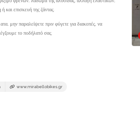
σφίξιμο φρένων, λάδωμα της αλυσίδας, αλλαγή ελαστικών,
14, Αθήνα,
ή και επισκευή της ζάντας.
ατα, μην παραλείψετε πριν φύγετε για διακοπές, να
λέγξουμε το ποδήλατό σας.
m
www.mirabellobikes.gr