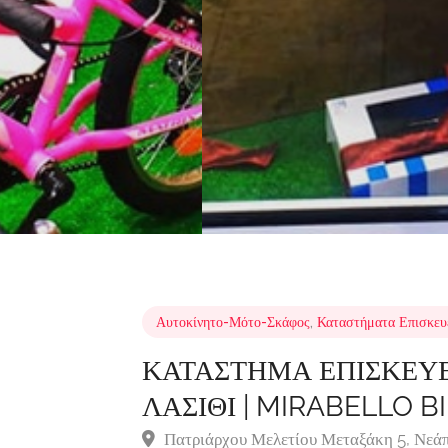
Αυτοκίνητο-Μότο-Σκάφος
,
Καταστήματα Επισκευ
ΚΑΤΑΣΤΗΜΑ ΕΠΙΣΚΕΥ
ΛΑΣΙΘΙ | MIRABELLO B
Πατριάρχου Μελετίου Μεταξάκη 5, Νεάπ