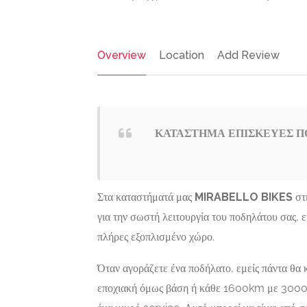
Overview
Location
Add Review
ΚΑΤΑΣΤΗΜΑ ΕΠΙΣΚΕΥΕΣ ΠΟ
Γραφεία
Featured
Στα καταστήματά μας
MIRABELLO BIKES
στ
Διεκπεραιώσεων,
για την σωστή λειτουργία του ποδηλάτου σας, εί
Επιχειρηματικές
ΓΡΑΦΕΙ
υπηρεσίες
πλήρες εξοπλισμένο χώρο.
ΔΙΕΚΠΕ
ΑΘΗΝΑ |
Όταν αγοράζετε ένα ποδήλατο, εμείς πάντα θα κ
ΝΤΖΕΡΟ
εποχιακή όμως βάση ή κάθε 1600km με 3000km
ΒΑΣΙΛΕ