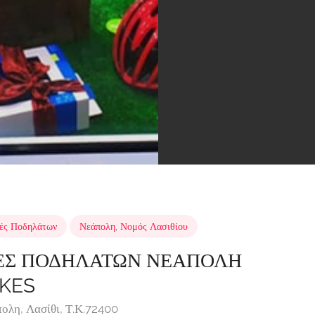
ές Ποδηλάτων
Νεάπολη
,
Νομός Λασιθίου
ΕΣ ΠΟΔΗΛΑΤΩΝ ΝΕΑΠΟΛΗ
IKES
ολη, Λασίθι, Τ.Κ.72400