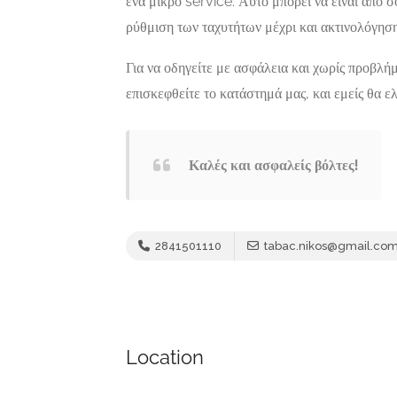
ένα μικρό service. Αυτό μπορεί να είναι από 
Πίνδου 12-
ρύθμιση των ταχυτήτων μέχρι και ακτινολόγηση 
Τ.Κ.11255
Now Closed
Για να οδηγείτε με ασφάλεια και χωρίς προβλήμ
επισκεφθείτε το κατάστημά μας, και εμείς θα ε
Καλές και ασφαλείς βόλτες!
2841501110
tabac.nikos@gmail.co
Location