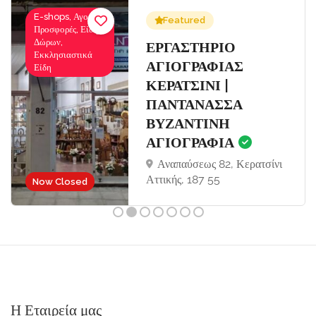
E-shops, Αγορές-
Featured
Προσφορές, Είδη
Δώρων,
Σ
ΕΡΓΑΣΤΗΡΙΟ
Εκκλησιαστικά
ΑΓΙΟΓΡΑΦΙΑΣ
Είδη
ΚΕΡΑΤΣΙΝΙ |
ΠΑΝΤΑΝΑΣΣΑ
ΒΥΖΑΝΤΙΝΗ
ΑΓΙΟΓΡΑΦΙΑ
Αναπαύσεως 82, Κερατσίνι
Αττικής, 187 55
Now Closed
Η Εταιρεία μας