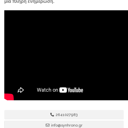
μια πλήρη ενημέρωση.
2641027983
info@synhrono.gr