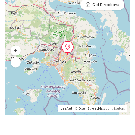
Get Directions
Leaflet
| ©
OpenStreetMap
contributors