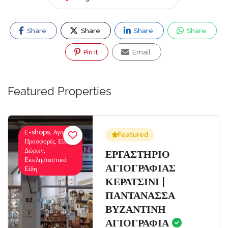
Share
Share
Share
Share
Pin It
Email
Featured Properties
E-shops, Αγορές-
Featured
Προσφορές, Είδη
Δώρων,
Σ
ΕΡΓΑΣΤΗΡΙΟ
Εκκλησιαστικά
ΑΓΙΟΓΡΑΦΙΑΣ
Είδη
ΚΕΡΑΤΣΙΝΙ |
ΠΑΝΤΑΝΑΣΣΑ
ΒΥΖΑΝΤΙΝΗ
ΑΓΙΟΓΡΑΦΙΑ