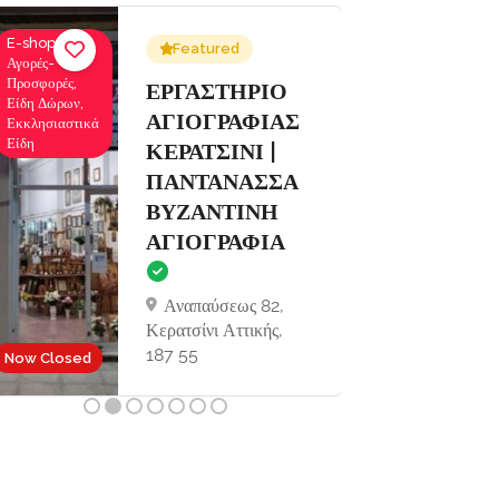
E-shops,
Ενοικιάσεις
Featured
Αγορές-
Σκαφών
Προσφορές,
Αναψυχής,
Σ
ΕΡΓΑΣΤΗΡΙΟ
Είδη Δώρων,
Κρουαζιέρες
ΑΓΙΟΓΡΑΦΙΑΣ
Εκκλησιαστικά
Εκδρομές
Είδη
ΚΕΡΑΤΣΙΝΙ |
ΠΑΝΤΑΝΑΣΣΑ
ΒΥΖΑΝΤΙΝΗ
ΑΓΙΟΓΡΑΦΙΑ
Αναπαύσεως 82,
Κερατσίνι Αττικής,
Now Open
187 55
Now Closed