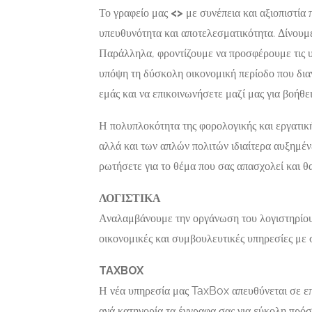
Το γραφείο μας
<
>
με συνέπεια και αξιοπιστία
Γραφεία
Featured
υπευθυνότητα και αποτελεσματικότητα. Δίνουμ
Διεκπεραιώσεων,
Παράλληλα, φροντίζουμε να προσφέρουμε τις υ
Επιχειρηματικές
ΓΡΑΦΕΙ
υπηρεσίες
υπόψη τη δύσκολη οικονομική περίοδο που διαν
ΔΙΕΚΠΕ
ΑΘΗΝΑ |
εμάς και να επικοινωνήσετε μαζί μας για βοήθει
ΝΤΖΕΡΟ
Η πολυπλοκότητα της φορολογικής και εργατικ
ΒΑΣΙΛΕ
αλλά και των απλών πολιτών ιδιαίτερα αυξημέν
Πίνδου 12-
ρωτήσετε για το θέμα που σας απασχολεί και θ
Τ.Κ.11255
Now Closed
ΛΟΓΙΣΤΙΚΑ
Αναλαμβάνουμε την οργάνωση του λογιστηρίου
οικονομικές και συμβουλευτικές υπηρεσίες με σ
TAXBOX
Η νέα υπηρεσία μας TaxBox απευθύνεται σε επι
ανά κατηγορία τα έγγραφα σας για εύκολη πρόσ