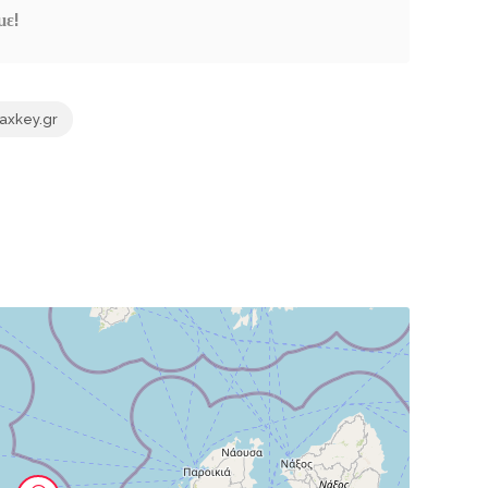
με!
axkey.gr