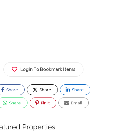
Login To Bookmark Items
Share
Share
Share
Share
Pin It
Email
atured Properties