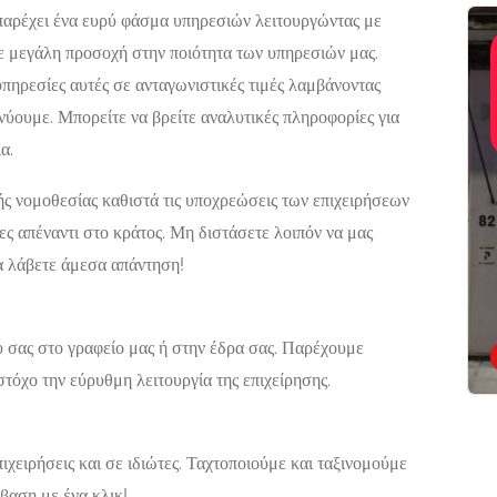
 παρέχει ένα ευρύ φάσμα υπηρεσιών λειτουργώντας με
Σιδηροκατασκευές-
Featured
ε μεγάλη προσοχή στην ποιότητα των υπηρεσιών μας.
Αλουμινοκατασκευές,
πηρεσίες αυτές σε ανταγωνιστικές τιμές λαμβάνοντας
Τεχνικοί-Υπηρεσίες-
Ο
ΣΙΔΗΡΟΚΑΤΑΣΚΕΥΕ
Επισκευές
ύουμε. Μπορείτε να βρείτε αναλυτικές πληροφορίες για
ΡΑΙΩΣΕΩΝ
ΠΑΞΟΙ | ΖΙΑΚΚΑΣ
ΓΕΩΡΓΙΟΣ
α.
Σ
Γάιος 490 82 Παξοί
Now Open
ής νομοθεσίας καθιστά τις υποχρεώσεις των επιχειρήσεων
ΙΟΣ
ες απέναντι στο κράτος. Μη διστάσετε λοιπόν να μας
14, Αθήνα,
α λάβετε άμεσα απάντηση!
 σας στο γραφείο μας ή στην έδρα σας. Παρέχουμε
τόχο την εύρυθμη λειτουργία της επιχείρησης.
χειρήσεις και σε ιδιώτες. Ταχτοποιούμε και ταξινομούμε
βαση με ένα κλικ!