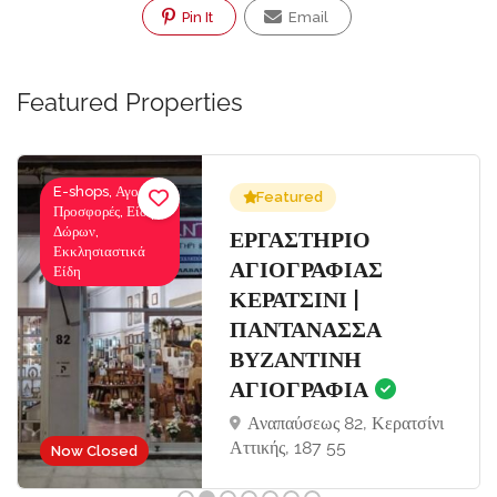
Pin It
Email
Featured Properties
E-shops, Αγορές-
Featured
Προσφορές, Είδη
Δώρων,
Σ
ΕΡΓΑΣΤΗΡΙΟ
Εκκλησιαστικά
ΑΓΙΟΓΡΑΦΙΑΣ
Είδη
ΚΕΡΑΤΣΙΝΙ |
ΠΑΝΤΑΝΑΣΣΑ
ΒΥΖΑΝΤΙΝΗ
ΑΓΙΟΓΡΑΦΙΑ
Αναπαύσεως 82, Κερατσίνι
Αττικής, 187 55
Now Closed