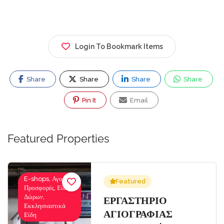
Login To Bookmark Items
Share
Share
Share
Share
Pin It
Email
Featured Properties
E-shops, Αγορές-
Featured
Προσφορές, Είδη
Δώρων,
Σ
ΕΡΓΑΣΤΗΡΙΟ
Εκκλησιαστικά
ΑΓΙΟΓΡΑΦΙΑΣ
Είδη