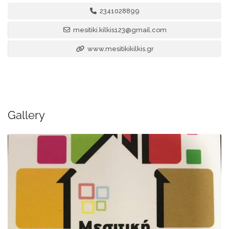
2341028899
mesitiki.kilkis123@gmail.com
www.mesitikikilkis.gr
Gallery