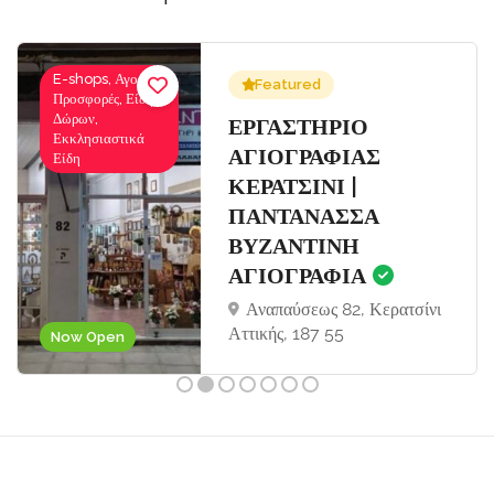
E-shops, Αγορές-
Featured
Προσφορές, Είδη
Δώρων,
Σ
ΕΡΓΑΣΤΗΡΙΟ
Εκκλησιαστικά
ΑΓΙΟΓΡΑΦΙΑΣ
Είδη
ΚΕΡΑΤΣΙΝΙ |
ΠΑΝΤΑΝΑΣΣΑ
ΒΥΖΑΝΤΙΝΗ
ΑΓΙΟΓΡΑΦΙΑ
Αναπαύσεως 82, Κερατσίνι
Αττικής, 187 55
Now Open