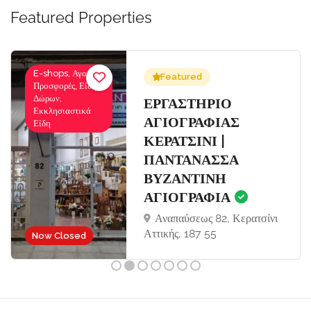
Featured Properties
E-shops, Αγορές-
Featured
Προσφορές, Είδη
Δώρων,
Σ
ΕΡΓΑΣΤΗΡΙΟ
Εκκλησιαστικά
ΑΓΙΟΓΡΑΦΙΑΣ
Είδη
ΚΕΡΑΤΣΙΝΙ |
ΠΑΝΤΑΝΑΣΣΑ
ΒΥΖΑΝΤΙΝΗ
ΑΓΙΟΓΡΑΦΙΑ
Αναπαύσεως 82, Κερατσίνι
Αττικής, 187 55
Now Closed