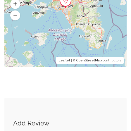
Leaflet
| ©
OpenStreetMap
contributors
Add Review