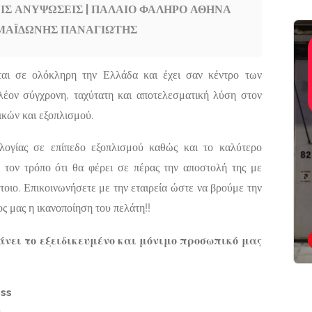
Σ ΑΝΥΨΩΣΕΙΣ | ΠΑΛΑΙΟ ΦΑΛΗΡΟ ΑΘΗΝΑ
 ΜΑΪΔΩΝΗΣ ΠΑΝΑΓΙΩΤΗΣ
Σιδηροκατασκευές-
Featured
Αλουμινοκατασκευές,
Τεχνικοί-Υπηρεσίες-
Ο
ΣΙΔΗΡΟΚΑΤΑΣΚΕΥΕ
ται σε ολόκληρη την Ελλάδα και έχει σαν κέντρο των
Επισκευές
ΡΑΙΩΣΕΩΝ
ΠΑΞΟΙ | ΖΙΑΚΚΑΣ
πλέον σύγχρονη, ταχύτατη και αποτελεσματική λύση στον
ΓΕΩΡΓΙΟΣ
ικών και εξοπλισμού.
Σ
Γάιος 490 82 Παξοί
Now Open
ΙΟΣ
ολογίας σε επίπεδο εξοπλισμού καθώς και το καλύτερο
 τον τρόπο ότι θα φέρει σε πέρας την αποστολή της με
14, Αθήνα,
έτοιο. Επικοινωνήσετε με την εταιρεία ώστε να βρούμε την
ς μας η ικανοποίηση του πελάτη!!
άνει το εξειδικευμένο και μόνιμο προσωπικό μας
ess
ς