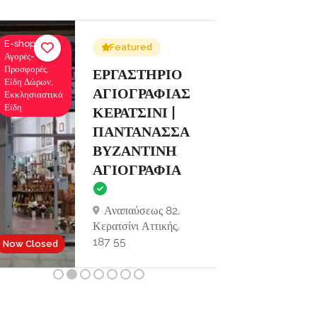
E-shops,
Ενοικιάσεις
Featured
Αγορές-
Σκαφών
Προσφορές,
Αναψυχής,
Σ
ΕΡΓΑΣΤΗΡΙΟ
Είδη Δώρων,
Κρουαζιέρες
ΑΓΙΟΓΡΑΦΙΑΣ
Εκκλησιαστικά
Εκδρομές
Είδη
ΚΕΡΑΤΣΙΝΙ |
ΠΑΝΤΑΝΑΣΣΑ
ΒΥΖΑΝΤΙΝΗ
ΑΓΙΟΓΡΑΦΙΑ
Αναπαύσεως 82,
Κερατσίνι Αττικής,
Now Open
187 55
Now Closed