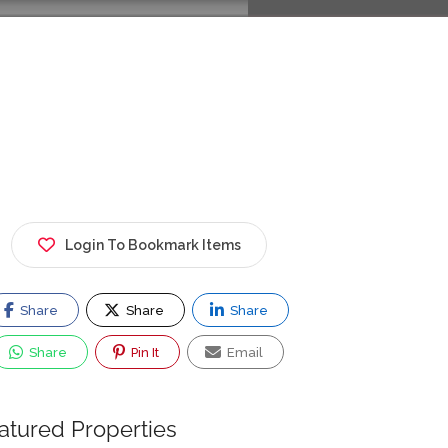
Login To Bookmark Items
Share
Share
Share
Share
Pin It
Email
atured Properties