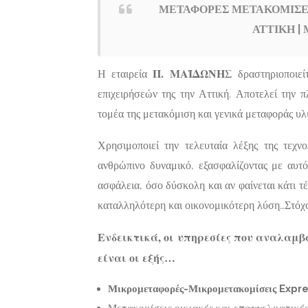
ΜΕΤΑΦΟΡΕΣ ΜΕΤΑΚΟΜΙΣΕΙ
ΑΤΤΙΚΗ |
Γραφεία
Featured
Διεκπεραιώσεων,
Επιχειρηματικές
ΓΡΑΦΕΙ
Π. ΜΑΪΔΩΝΗΣ
Η εταιρεία
δραστηριοποιεί
υπηρεσίες
ΔΙΕΚΠΕ
επιχειρήσεών της την Αττική. Αποτελεί την 
ΑΘΗΝΑ |
τομέα της μετακόμιση και γενικά μεταφοράς υλ
ΝΤΖΕΡΟ
ΒΑΣΙΛΕ
Χρησιμοποιεί την τελευταία λέξης της τεχν
ανθρώπινο δυναμικό, εξασφαλίζοντας με αυτό
Πίνδου 12-
Τ.Κ.11255
ασφάλεια, όσο δύσκολη και αν φαίνεται κάτι τ
Now Closed
καταλληλότερη και οικονομικότερη λύση…Στόχο
Ενδεικτικά, οι υπηρεσίες που αναλαμβ
είναι οι εξής…
Μικρομεταφορές-Μικρομετακομίσεις Expr
Μετακομίσεις οικιακές και επαγγελματικέ