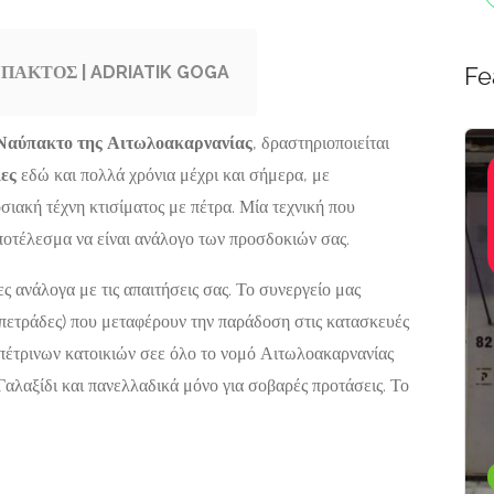
ΠΑΚΤΟΣ | ADRIATIK GOGA
Fe
Ναύπακτο της Αιτωλοακαρνανίας
, δραστηριοποιείται
E-shops,
Featured
ίες
εδώ και πολλά χρόνια μέχρι και σήμερα, με
Αγορές-
σιακή τέχνη κτισίματος με πέτρα. Μία τεχνική που
Προσφορές,
ΚΑΤΑΣΚΕΥΕΣ
ΕΡΓΑΣΤΗΡΙΟ
Είδη Δώρων,
αποτέλεσμα να είναι ανάλογο των προσδοκιών σας.
 ΖΙΑΚΚΑΣ
ΑΓΙΟΓΡΑΦΙΑΣ
Εκκλησιαστικά
Είδη
ΟΣ
ΚΕΡΑΤΣΙΝΙ |
ς ανάλογα με τις απαιτήσεις σας. Το συνεργείο μας
ΠΑΝΤΑΝΑΣΣΑ
82 Παξοί
 (πετράδες) που μεταφέρουν την παράδοση στις κατασκευές
ΒΥΖΑΝΤΙΝΗ
πέτρινων κατοικιών σεε όλο το νομό Αιτωλοακαρνανίας
ΑΓΙΟΓΡΑΦΙΑ
Γαλαξίδι και πανελλαδικά μόνο για σοβαρές προτάσεις. Το
Αναπαύσεως 82,
Κερατσίνι Αττικής,
187 55
Now Open