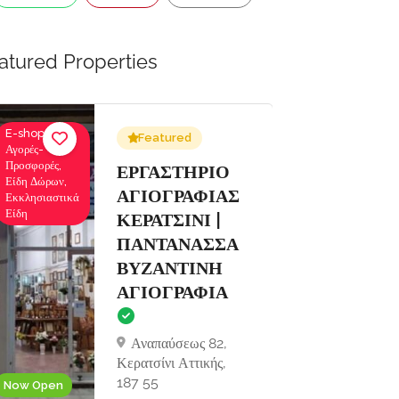
atured Properties
Ενοικιάσεις
Ιατροί,
Featured
Σκαφών
Οφθαλμίατροι
Αναψυχής,
ΕΝΟΙΚΙΑΣΕΙΣ
Κρουαζιέρες
ΣΚΑΦΩΝ
Εκδρομές
ΣΙΔΑΡΙ
ΚΕΡΚΥΡΑ |
THE WAVE
BOAT
Now Closed
COMPANY
Σιδάρι, Κέρκυρα
ΤΚ 49081
Now Open