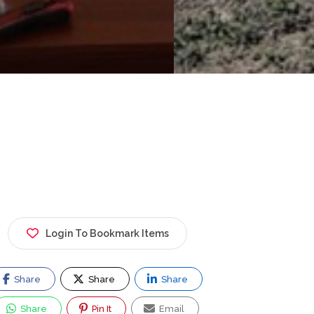
Login To Bookmark Items
Share
Share
Share
Share
Pin It
Email