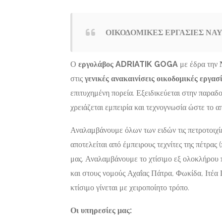
ΟΙΚΟΔΟΜΙΚΕΣ ΕΡΓΑΣΙΕΣ ΝΑΥ
Ο
εργολάβος ADRIATIK GOGA
με έδρα την
Σιδηροκατασκευές-
Featured
Featured
στις
γενικές ανακαινίσεις οικοδομικές εργασ
Αλουμινοκατασκευές,
επιτυχημένη πορεία. Εξειδικεύεται στην παραδο
Τεχνικοί-Υπηρεσίες-
ΓΡΑΦΕΙΟ
ΣΙΔΗΡΟ
Επισκευές
χρειάζεται εμπειρία και τεχνογνωσία ώστε το 
ΔΙΕΚΠΕΡΑΙΩΣΕΩΝ
ΠΑΞΟΙ |
ΑΘΗΝΑ |
ΓΕΩΡΓΙ
Αναλαμβάνουμε όλων των ειδών τις πετροτοιχίε
ΝΤΖΕΡΟΣ
Γάιος 490 
Now Open
αποτελείται από έμπειρους τεχνίτες της πέτρας
ΒΑΣΙΛΕΙΟΣ
μας. Αναλαμβάνουμε το χτίσιμο εξ ολοκλήρου 
Πίνδου 12-14, Αθήνα,
και στους νομούς Αχαΐας Πάτρα, Φωκίδα, Ιτέα 
Τ.Κ.11255
κτίσιμο γίνεται με χειροποίητο τρόπο.
Οι υπηρεσίες μας: