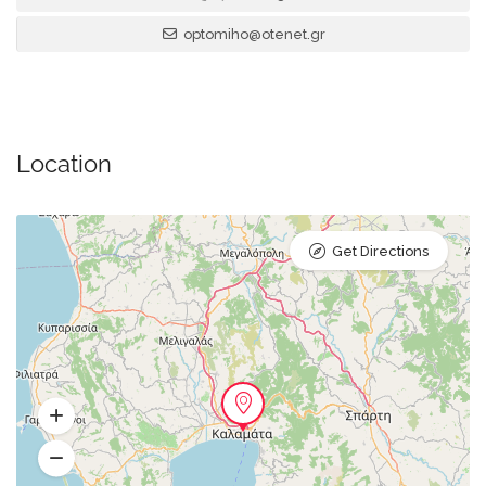
optomiho@otenet.gr
Location
Get Directions