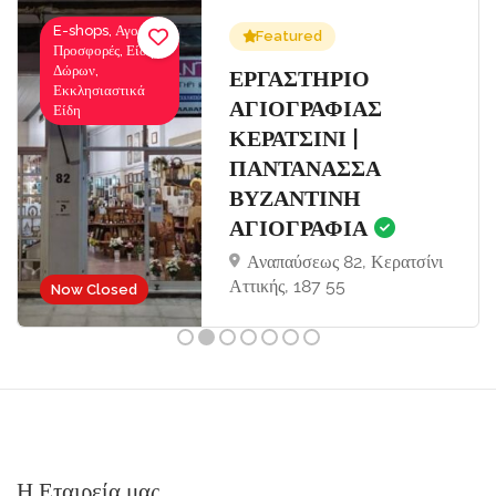
E-shops, Αγορές-
Featured
Προσφορές, Είδη
Δώρων,
Σ
ΕΡΓΑΣΤΗΡΙΟ
Εκκλησιαστικά
ΑΓΙΟΓΡΑΦΙΑΣ
Είδη
ΚΕΡΑΤΣΙΝΙ |
ΠΑΝΤΑΝΑΣΣΑ
ΒΥΖΑΝΤΙΝΗ
ΑΓΙΟΓΡΑΦΙΑ
Αναπαύσεως 82, Κερατσίνι
Αττικής, 187 55
Now Closed
Η Εταιρεία μας