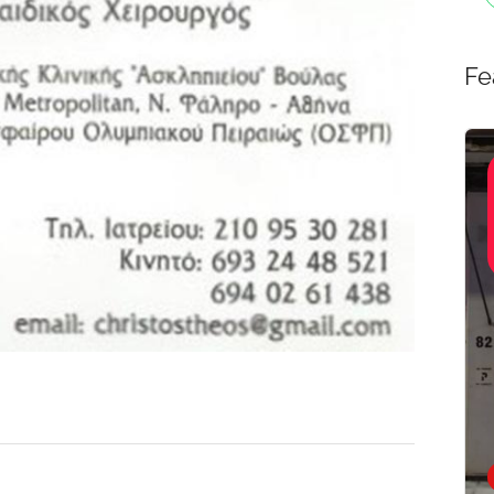
Fe
Σιδηροκατασκευές-
Featured
Αλουμινοκατασκευές,
Τεχνικοί-Υπηρεσίες-
Ο
ΣΙΔΗΡΟΚΑΤΑΣΚΕΥΕ
Επισκευές
ΡΑΙΩΣΕΩΝ
ΠΑΞΟΙ | ΖΙΑΚΚΑΣ
ΓΕΩΡΓΙΟΣ
Σ
Γάιος 490 82 Παξοί
Now Open
ΙΟΣ
14, Αθήνα,