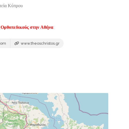
ατεία Κύπρου
ς Ορθοπεδικούς στην Αθήνα
com
www.theoschristos.gr