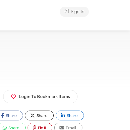
Sign In
Login To Bookmark Items
Share
Share
Share
Share
Pin It
Email