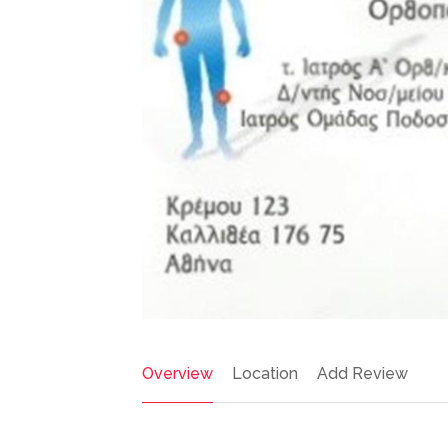
Γραφεία
Featured
Διεκπεραιώσεων,
Επιχειρηματικές
ΓΡΑΦΕΙ
υπηρεσίες
ΔΙΕΚΠΕ
ΑΘΗΝΑ |
ΝΤΖΕΡΟ
ΒΑΣΙΛΕ
Πίνδου 12-
Τ.Κ.11255
Now Closed
Overview
Location
Add Review