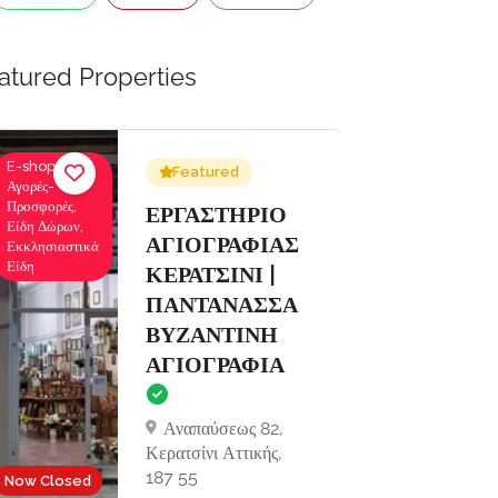
atured Properties
E-shops,
Ενοικιάσεις
Featured
Αγορές-
Σκαφών
Προσφορές,
Αναψυχής,
Σ
ΕΡΓΑΣΤΗΡΙΟ
Είδη Δώρων,
Κρουαζιέρες
ΑΓΙΟΓΡΑΦΙΑΣ
Εκκλησιαστικά
Εκδρομές
Είδη
ΚΕΡΑΤΣΙΝΙ |
ΠΑΝΤΑΝΑΣΣΑ
ΒΥΖΑΝΤΙΝΗ
ΑΓΙΟΓΡΑΦΙΑ
Αναπαύσεως 82,
Κερατσίνι Αττικής,
Now Open
187 55
Now Closed