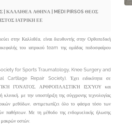
 | ΚΑΛΛΙΘΕΑ ΑΘΗΝΑ | MEDI PIRSOS ΘΕΟΣ
ΣΤΟΣ ΙΑΤΡΙΚΗ ΕΕ
εύει στην Καλλιθέα, είναι διευθυντής στην Ορθοπεδική
πικεφαλής του ιατρικού team της ομάδας ποδοσφαίρου
 Society for Sports Traumatology, Knee Surgery and
al Cartilage Repair Society). Έχει ειδικότητα σε
ΙΚΉ ΓΌΝΑΤΟΣ, ΑΡΘΡΟΠΛΑΣΤΙΚΉ ΙΣΧΎΟΥ και
νική, με την υποστήριξη της σύγχρονης τεχνολογίας
ρικών μεθόδων, αντιμετωπίζει όλο το φάσμα τόσο των
κών παθήσεων. Με τη μέθοδο της ενδομυελικής ήλωσης
ν μακρών οστών.