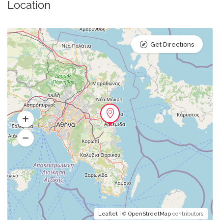
Location
Get Directions
Leaflet
| ©
OpenStreetMap
contributors