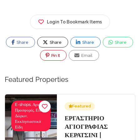
Login To Bookmark Items
Share
Share
Share
Share
Pin It
Email
Featured Properties
E-shops, Αγορές-
Featured
Προσφορές, Είδη
Δώρων,
Σ
ΕΡΓΑΣΤΗΡΙΟ
Εκκλησιαστικά
ΑΓΙΟΓΡΑΦΙΑΣ
Είδη
ΚΕΡΑΤΣΙΝΙ |