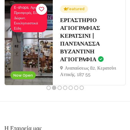
E-shops, Αγορές-
Featured
Προσφορές, Είδη
Δώρων,
Σ
ΕΡΓΑΣΤΗΡΙΟ
Εκκλησιαστικά
ΑΓΙΟΓΡΑΦΙΑΣ
Είδη
ΚΕΡΑΤΣΙΝΙ |
ΠΑΝΤΑΝΑΣΣΑ
ΒΥΖΑΝΤΙΝΗ
ΑΓΙΟΓΡΑΦΙΑ
Αναπαύσεως 82, Κερατσίνι
Αττικής, 187 55
Now Open
Η Εταιρεία μας