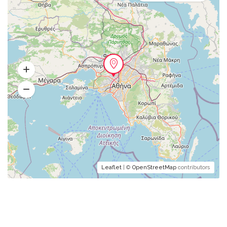
Leaflet
| ©
OpenStreetMap
contributors