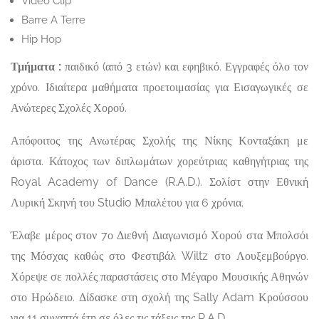
Video Clip
Barre A Terre
Hip Hop
Τμήματα :
παιδικό (από 3 ετών) και εφηβικό. Εγγραφές όλο τον
χρόνο. Ιδιαίτερα μαθήματα προετοιμασίας για Εισαγωγικές σε
Ανώτερες Σχολές Χορού.
Απόφοιτος της Ανωτέρας Σχολής της Νίκης Κονταξάκη με
άριστα. Κάτοχος των διπλωμάτων χορεύτριας καθηγήτριας της
Royal Academy of Dance (R.A.D.). Σολίστ στην Εθνική
Λυρική Σκηνή του Studio Μπαλέτου για 6 χρόνια.
Έλαβε μέρος στον 7ο Διεθνή Διαγωνισμό Χορού στα Μπολσόι
της Μόσχας καθώς στο Φεστιβάλ Wiltz στο Λουξεμβούργο.
Χόρεψε σε πολλές παραστάσεις στο Μέγαρο Μουσικής Αθηνών
στο Ηρώδειο. Δίδασκε στη σχολή της Sally Adam Κρούσσου
για 11 συναπτά έτη σε όλες τις τάξεις της R.A.D.