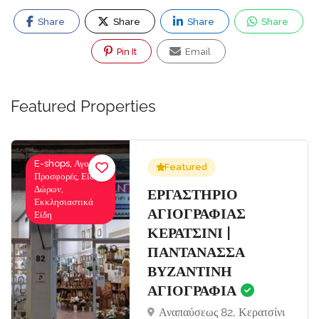
Share
Share
Share
Share
Pin It
Email
Featured Properties
E-shops, Αγορές-
Featured
Προσφορές, Είδη
Δώρων,
Σ
ΕΡΓΑΣΤΗΡΙΟ
Εκκλησιαστικά
ΑΓΙΟΓΡΑΦΙΑΣ
Είδη
ΚΕΡΑΤΣΙΝΙ |
ΠΑΝΤΑΝΑΣΣΑ
ΒΥΖΑΝΤΙΝΗ
ΑΓΙΟΓΡΑΦΙΑ
Αναπαύσεως 82, Κερατσίνι