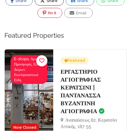
Share
Share
Share
Share
Pin It
Email
Featured Properties
E-shops, Αγορές-
Featured
Προσφορές, Είδη
Δώρων,
Σ
ΕΡΓΑΣΤΗΡΙΟ
Εκκλησιαστικά
ΑΓΙΟΓΡΑΦΙΑΣ
Είδη
ΚΕΡΑΤΣΙΝΙ |
ΠΑΝΤΑΝΑΣΣΑ
ΒΥΖΑΝΤΙΝΗ
ΑΓΙΟΓΡΑΦΙΑ
Αναπαύσεως 82, Κερατσίνι
Αττικής, 187 55
Now Closed