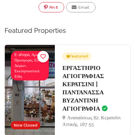
Pin It
Email
Featured Properties
E-shops, Αγορές-
Featured
Προσφορές, Είδη
Δώρων,
Σ
ΕΡΓΑΣΤΗΡΙΟ
Εκκλησιαστικά
ΑΓΙΟΓΡΑΦΙΑΣ
Είδη
ΚΕΡΑΤΣΙΝΙ |
ΠΑΝΤΑΝΑΣΣΑ
ΒΥΖΑΝΤΙΝΗ
ΑΓΙΟΓΡΑΦΙΑ
Αναπαύσεως 82, Κερατσίνι
Αττικής, 187 55
Now Closed