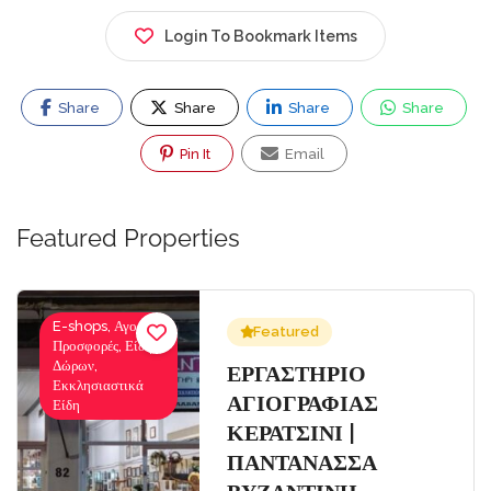
Login To Bookmark Items
Share
Share
Share
Share
Pin It
Email
Featured Properties
E-shops, Αγορές-
Featured
Προσφορές, Είδη
Δώρων,
Σ
ΕΡΓΑΣΤΗΡΙΟ
Εκκλησιαστικά
ΑΓΙΟΓΡΑΦΙΑΣ
Είδη
ΚΕΡΑΤΣΙΝΙ |
ΠΑΝΤΑΝΑΣΣΑ