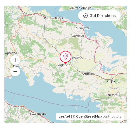
Get Directions
Leaflet
| ©
OpenStreetMap
contributors