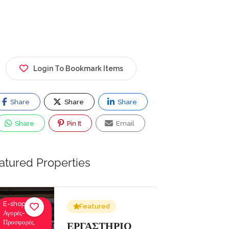
Login To Bookmark Items
Share
Share
Share
Share
Pin It
Email
atured Properties
Ενοικιάσεις
Ιατροί,
Featured
Σκαφών
Οφθαλμίατροι
Αναψυχής,
ΕΝΟΙΚΙΑΣΕΙΣ