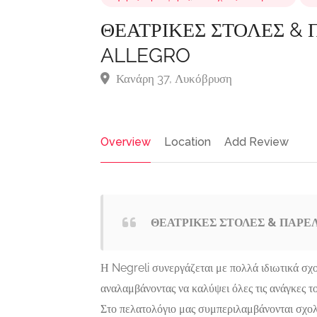
ΘΕΑΤΡΙΚΕΣ ΣΤΟΛΕΣ & 
ALLEGRO
Κανάρη 37, Λυκόβρυση
Overview
Location
Add Review
ΘΕΑΤΡΙΚΕΣ ΣΤΟΛΕΣ & ΠΑΡΕΛ
Η Negreli συνεργάζεται με πολλά ιδιωτικά σχο
Σιδηροκατασκευές-
Featured
Featured
αναλαμβάνοντας να καλύψει όλες τις ανάγκες του
Αλουμινοκατασκευές,
Στο πελατολόγιο μας συμπεριλαμβάνονται σχο
Τεχνικοί-Υπηρεσίες-
ΓΡΑΦΕΙΟ
ΣΙΔΗΡΟ