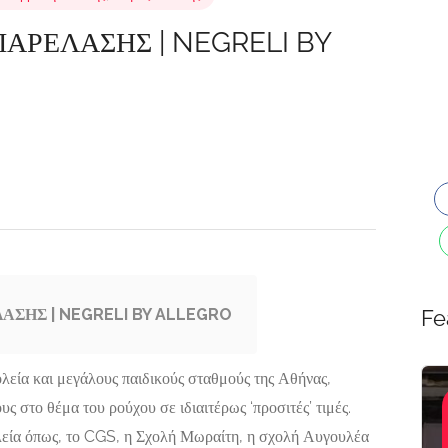
ΠΑΡΕΛΑΣΗΣ | NEGRELI BY
ΑΣΗΣ | NEGRELI BY ALLEGRO
Fe
λεία και μεγάλους παιδικούς σταθμούς της Αθήνας,
E-shops,
Featured
ς στο θέμα του ρούχου σε ιδιαιτέρως ‘προσιτές’ τιμές.
Αγορές-
λεία όπως, το CGS, η Σχολή Μωραίτη, η σχολή Αυγουλέα
Προσφορές,
ΚΑΤΑΣΚΕΥΕΣ
ΕΡΓΑΣΤΗΡΙΟ