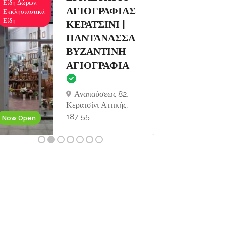
Κρουαζιέρες
ΣΚΑΦΩΝ
Εκδρομές
ΣΙΔΑΡΙ
ΚΕΡΚΥΡΑ |
THE WAVE
BOAT
Now Closed
COMPANY
Σιδάρι, Κέρκυρα
ΤΚ 49081
Now Open