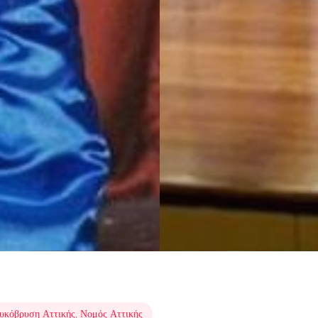
υκόβρυση Αττικής
,
Νομός Αττικής