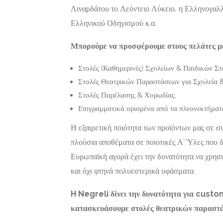
Επισκευές
Λιναρδάτου το Λεόντειο Λύκειο, η Ελληνογαλ
ΔΙΕΚΠΕΡΑΙΩΣΕΩΝ
ΠΑΞΟΙ |
ΑΘΗΝΑ |
ΓΕΩΡΓΙ
Ελληνικού Οδηγισμού κ.α.
ΝΤΖΕΡΟΣ
Γάιος 490
Now Open
Μπορούμε να προσφέρουμε στους πελάτες μα
ΒΑΣΙΛΕΙΟΣ
Πίνδου 12-14, Αθήνα,
Στολές (Καθημερινές) Σχολείων & Παιδικών Σ
Τ.Κ.11255
Στολές Θεατρικών Παραστάσεων για Σχολεία 
Στολές Παρέλασης & Χορωδίας.
Επιγραμματικά ορισμένα από τα πλεονεκτήματ
Η εξαιρετική ποιότητα των προϊόντων μας σε σ
πλούσια αποθέματα σε ποιοτικές Α’ Ύλες που δ
Ευρωπαϊκή αγορά έχει την δυνατότητα να χρησ
και όχι φτηνά πολυεστερικά υφάσματα.
H Negreli δίνει την δυνατότητα για custo
κατασκευάσουμε στολές θεατρικών παραστάσ