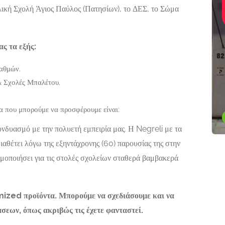
Είδη Δώρων,
λική Σχολή Άγιος Παύλος (Πατησίων), το ΔΕΣ, το Σώμα
 ΖΙΑΚΚΑΣ
ΑΓΙΟΓΡΑΦΙΑΣ
Εκκλησιαστικά
Είδη
ΟΣ
ΚΕΡΑΤΣΙΝΙ |
ΠΑΝΤΑΝΑΣΣΑ
 82 Παξοί
ς τα εξής:
ΒΥΖΑΝΤΙΝΗ
ΑΓΙΟΓΡΑΦΙΑ
ταθμών.
& Σχολές Μπαλέτου.
Αναπαύσεως 82,
Κερατσίνι Αττικής,
α που μπορούμε να προσφέρουμε είναι:
187 55
Now Open
υνδυασμό με την πολυετή εμπειρία μας. Η Negreli με τα
ιαθέτει λόγω της εξηντάχρονης (60) παρουσίας της στην
ιμοποιήσει για τις στολές σχολείων σταθερά βαμβακερά
mized προϊόντα. Μπορούμε να σχεδιάσουμε και να
εων, όπως ακριβώς τις έχετε φανταστεί.