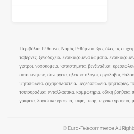
Περιβόλια, Ρέθυμνο, Νομός Ρεθύμνου βρες όλες τις επιχειρ
ταβερνες, ξενοδοχεια, ενοικιαζομενα δωματια, ενοικιαζομε
γιατροι, νοσοκομεια, καταστηματα, βενζιναδικα, κρεοπωλεια
αυτοικινητων, συνεργεια, ηλεκροτολογοι, εργολαβοι, θαλασ
ψητοπωλεια, ζαχαροπλαστεια, μεζεδοπωλεια, ψησταριες, πα
τσιπουραδικα, ανταλλακτικα, κομμωτηρια, οδικη βοηθεια, π
γραφεια, λογιστικα γραφεια, καφε, μπαρ, τεχνικα γραφεια,
© Euro-Telecommerce All Right