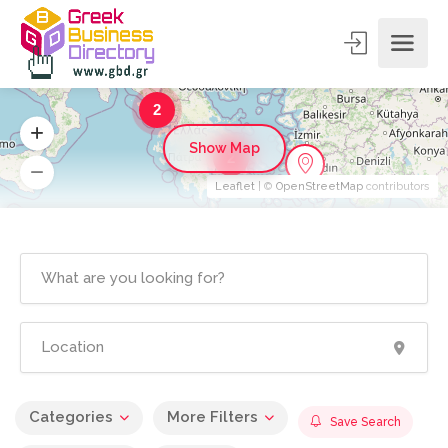
2
Show Map
2
Leaflet
| ©
OpenStreetMap
contributors
Categories
More Filters
Save Search