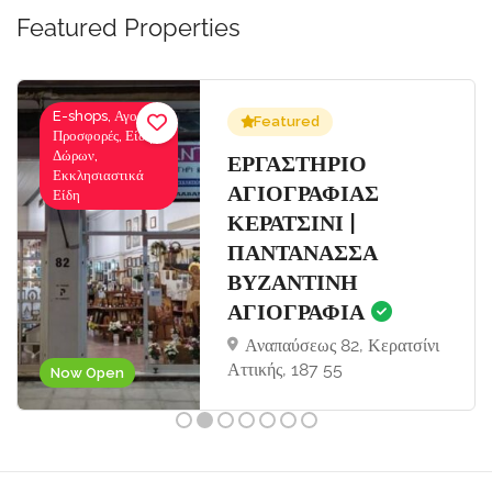
Featured Properties
E-shops, Αγορές-
Featured
Προσφορές, Είδη
Δώρων,
Σ
ΕΡΓΑΣΤΗΡΙΟ
Εκκλησιαστικά
ΑΓΙΟΓΡΑΦΙΑΣ
Είδη
ΚΕΡΑΤΣΙΝΙ |
ΠΑΝΤΑΝΑΣΣΑ
ΒΥΖΑΝΤΙΝΗ
ΑΓΙΟΓΡΑΦΙΑ
Αναπαύσεως 82, Κερατσίνι
Αττικής, 187 55
Now Open