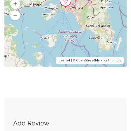
Leaflet
| ©
OpenStreetMap
contributors
Add Review